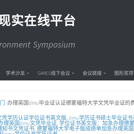
现实在线平台
vironment Symposium
学术沙龙
GAMES线下会议
会议链接
图形奖项
入门
办理英国dmu毕业证认证德蒙福特大学文凭毕业证的
›
文凭学历认证学位证书英文版
,
dmu学历证书硕士毕业证书
办理英国dmu文凭毕业证
,
学位证书英文版：加急办理德
取通知书文凭证书
,
德蒙福特大学电子版成绩单加急办理英国
料dmu学位证书学历证书