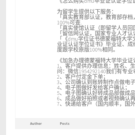
《怎么购买dmu毕业证认证学位
为留学生提供以下服务：
「真实教育部认证，教育部存档
100%可查.
「真实使馆认证（即留学人员回
「留信网认证，国家专业人才认
「《dmu学位证书德蒙福特大学文凭
业证认证学位证书》毕业证、成
度跟学校原版100%相同。
《加急办理德蒙福特大学毕业证认证
1、客户提供办理信息：姓名、
问：微信1954292140我们有
2、客户付定金下单；
3、公司确认到账转制作点做电
4、电子图做好发给客户确认；
5、电子图确认好转成品部做成
6、成品做好拍照或者视频确认
7、快递给客户（国内顺丰，国外
Author
Posts