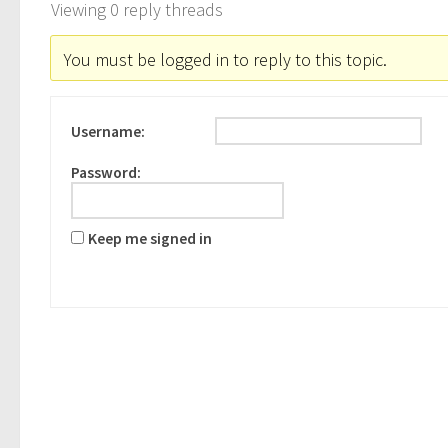
Viewing 0 reply threads
You must be logged in to reply to this topic.
Username:
Password:
Keep me signed in