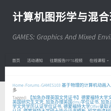
计算机图形学与混合
GAMES: Graphics And Mixed En
首页
活动通知
往期报告PPT&视频
在线课程
Home
Forums
GAMES103 基于物理的计算机动画
›
›
多
Tagged:
【加急办理英国文凭证书】德蒙福特大学
英国研究生文凭
,
加急办理英国dmu学位证书
,
加急
学文凭学历认证学位证书
,
德蒙福特大学Offer录
认证
,
德蒙福特大学硕士毕业证书模板
,
留学申请材