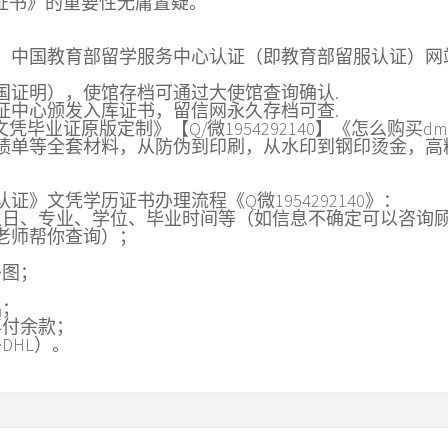
证书》的重要性无庸置疑。
，中国教育部留学服务中心认证（即教育部留服认证）网
国证明），使馆存档可通过大使馆查询确认.
证中心颁发入库证书，留信网永久存档可查.
毕业证原版定制》【Q/微1954292140】《怎么购买dm
绩单等全套材料，从防伪到印刷，从水印到钢印烫金，高
》文凭学历证书办理流程《Q微1954292140》：
生日、专业、学位、毕业时间等（如信息不确定可以咨询
专业老师帮你查询）；
子图；
品；
再付余款；
DHL）。