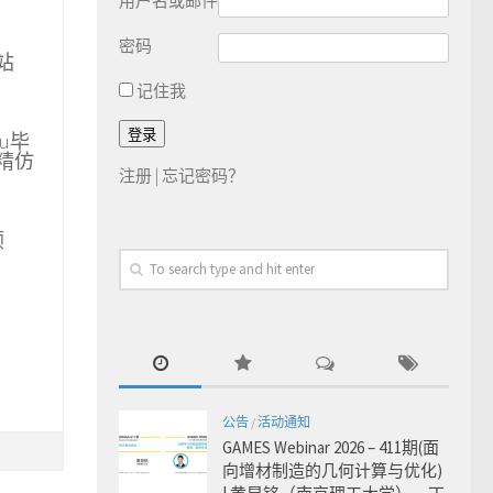
用户名或邮件
密码
站
记住我
u毕
精仿
注册
|
忘记密码？
顾
公告
/
活动通知
GAMES Webinar 2026 – 411期(面
向增材制造的几何计算与优化)