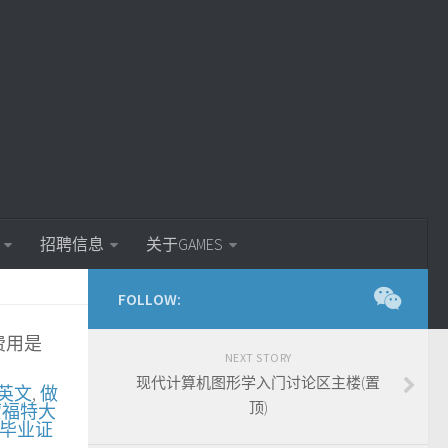
招聘信息
关于GAMES
FOLLOW:
费用是
NEXT STORY
现代计算机图形学入门讨论区主楼(置
英文
,
做
顶)
蒙福特大
毕业证