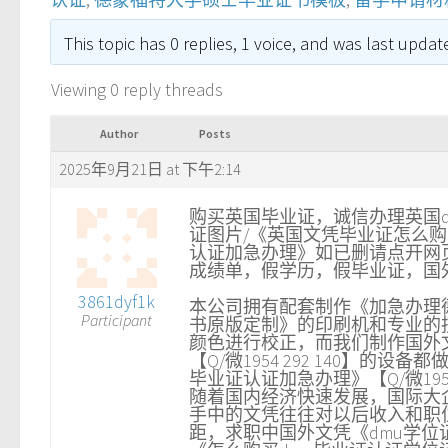
This topic has 0 replies, 1 voice, and was last upda
Viewing 0 reply threads
Author
Posts
2025年9月21日 at 下午2:14
购买英国毕业证，诚信办理英国dmu
证图片/《英国文凭毕业证怎么购买德
认证加急办理》如已删请点开网
成绩单，假学历，假毕业证，国
3861dyf1k
本公司拥有配套制作《加急办理德蒙福
Participant
书原版定制》的印刷机和专业的
颜色进行校正，而我们制作国外
【Q/微1954 292 140】
毕业证认证加急办理》【Q/微195
随着国内经济快速发展，国际大
手中的文凭往往对以后收入和职
距，求职中国外文凭《dmu学位证书