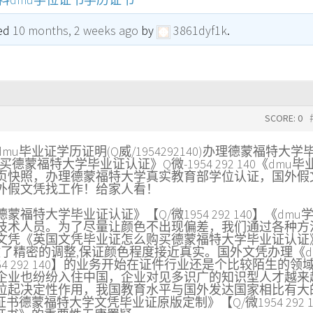
ted
10 months, 2 weeks ago
by
3861dyf1k
.
SCORE: 0
毕业证学历证明(Q威/1954292140)办理德蒙福特大学
蒙福特大学毕业证认证》Q微-1954 292 140《dmu毕
页快照，办理德蒙福特大学真实教育部学位认证，国外假
外假文凭找工作！给家人看！
特大学毕业证认证》【Q/微1954 292 140】《dmu
技术人员。为了尽量让颜色不出现偏差，我们通过各种方
文凭《英国文凭毕业证怎么购买德蒙福特大学毕业证认证
的设备都做了精密的调整,保证颜色程度接近真实。国外文凭办理《d
4 292 140】的业务开始在证件行业还是个比较陌生的领
企业也纷纷入住中国，企业对见多识广的知识型人才越来
位起决定性作用，我国教育水平与国外发达国家相比有大
德蒙福特大学文凭毕业证原版定制》【Q/微1954 292 1