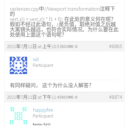
rasterizer.cpp中//Viewport transformation注释下
的
vert.z() = vert.z() * f1 + f2; 在此处的意义何在呢？
假如不经过此语句，z是负值，取绝对值之后越
大离镜头越远，也符合实际情况。为什么要在此
处使用上面这个语句呢？
#8865
2021年7月11日 at 上午10:53
SCORE: 0
sid
Participant
有同样疑问， 这个为什么没人解答？
#8874
2021年7月11日 at 下午11:49
SCORE: 0
happyfire
Participant
4 pts
Karma: