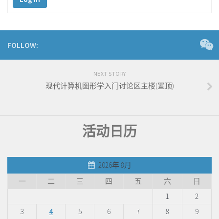
FOLLOW:
NEXT STORY
现代计算机图形学入门讨论区主楼(置顶)
活动日历
2026年 8月
一
二
三
四
五
六
日
1
2
3
4
5
6
7
8
9