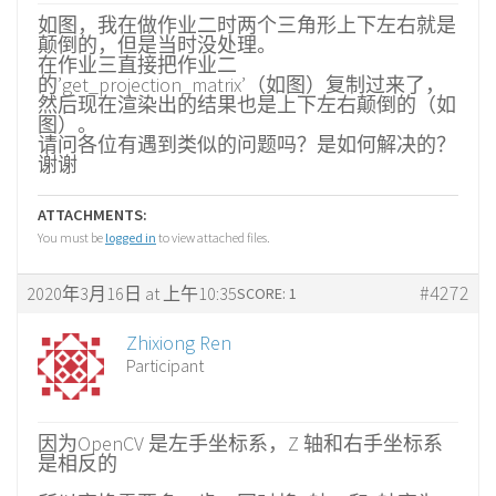
如图，我在做作业二时两个三角形上下左右就是
颠倒的，但是当时没处理。
在作业三直接把作业二
的’get_projection_matrix’（如图）复制过来了，
然后现在渲染出的结果也是上下左右颠倒的（如
图）。
请问各位有遇到类似的问题吗？是如何解决的？
谢谢
ATTACHMENTS:
You must be
logged in
to view attached files.
#4272
2020年3月16日 at 上午10:35
SCORE: 1
Zhixiong Ren
Participant
因为OpenCV 是左手坐标系，Z 轴和右手坐标系
是相反的