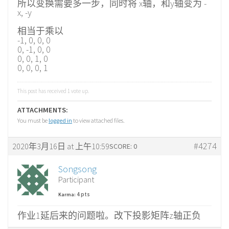
所以变换需要多一步，同时将 x轴，和y轴变为 -
x, -y
相当于乘以
-1, 0, 0, 0
0, -1, 0, 0
0, 0, 1, 0
0, 0, 0, 1
This post has received
1
vote up.
ATTACHMENTS:
You must be
logged in
to view attached files.
#4274
2020年3月16日 at 上午10:59
SCORE: 0
Songsong
Participant
4 pts
Karma:
作业1延后来的问题啦。改下投影矩阵z轴正负