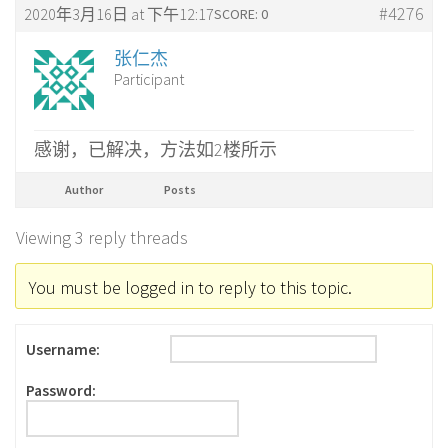
#4276
2020年3月16日 at 下午12:17
SCORE: 0
张仁杰
Participant
感谢，已解决，方法如2楼所示
Author
Posts
Viewing 3 reply threads
You must be logged in to reply to this topic.
Username:
Password: