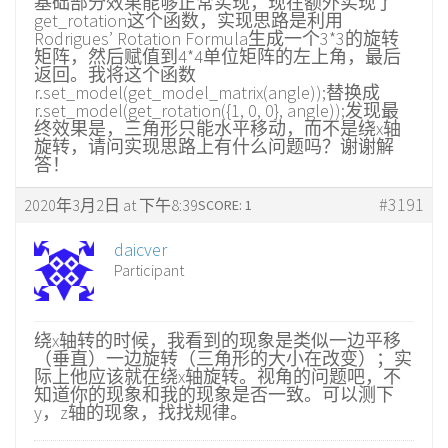
基础部分效果能够正常实现，现在额外实现了
get_rotation这个函数，实现思路是利用
Rodrigues’ Rotation Formula生成一个3*3的旋转
矩阵，然后赋值到4*4单位矩阵的左上角，最后
返回。我将这个函数
r.set_model(get_model_matrix(angle));替换成
r.set_model(get_rotation({1, 0, 0}, angle));发现最
终效果是，三角形只能水平移动，而不是绕x轴
旋转，请问实现思路上有什么问题吗？谢谢解
答！
#3191
2020年3月2日 at 下午8:39
SCORE: 1
daicver
Participant
绕x轴转的时候，我看到的现象是类似一边平移
（垂直）一边旋转（三角形的大小在改变）；实
际上他应该就在绕x轴旋转。视角的问题吧，不
知道你的现象和我的现象是否一致。可以测下
y，z轴的现象，找找规律。