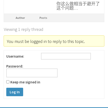
你这么做相当于避开了
这个问题…
Author
Posts
Viewing 1 reply thread
You must be logged in to reply to this topic.
Username:
Password:
Keep me signed in
Log In