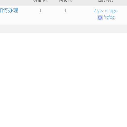
Voices
Posts
Last Post
如何办理
1
1
2 years ago
frgfdg