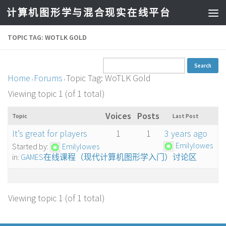
计算机图形学与混合现实在线平台
TOPIC TAG: WOTLK GOLD
Home
Forums
Topic Tag: WoTLK Gold
›
›
Viewing topic 1 (of 1 total)
Voices
Posts
Topic
Last Post
It’s great for players
1
1
3 years ago
Emilylowes
Started by:
Emilylowes
in:
GAMES在线课程（现代计算机图形学入门）讨论区
Viewing topic 1 (of 1 total)