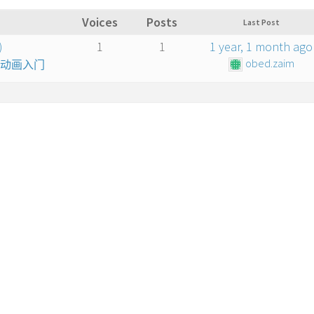
Voices
Posts
Last Post
)
1
1
1 year, 1 month ago
obed.zaim
算机动画入门