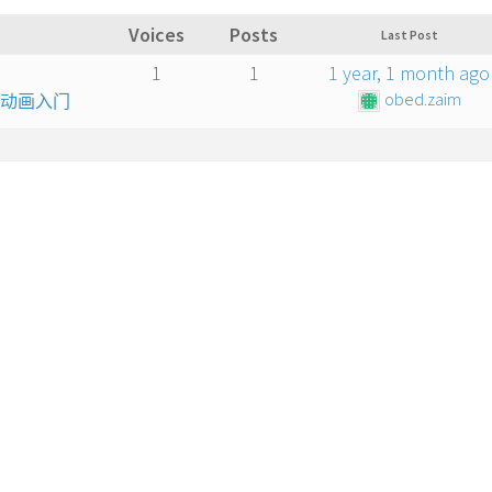
Voices
Posts
Last Post
1
1
1 year, 1 month ago
obed.zaim
算机动画入门