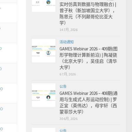
实时仿真到数据与物理融合) |
o
曾子秋（新加坡国立大学），
陈思元（不列颠哥伦比亚大
学）
o
14 7月, 2026
活动通知
o
GAMES Webinar 2026 – 409期(图
形学物理计算新前沿) | 陶凝骁
（北京大学），吴佳启（清华
大学）
o
6 7月, 2026
公告
go
GAMES Webinar 2026 – 408期(通
用与生成式人形运动控制) | 罗
正宜（英伟达），母宇轩（西
go
蒙菲莎大学）
30 6月, 2026
go
公告