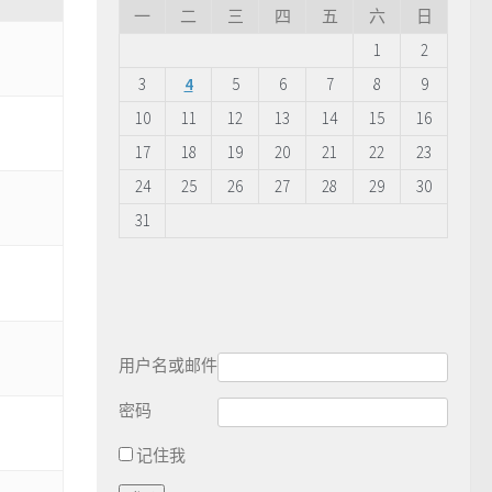
一
二
三
四
五
六
日
1
2
3
4
5
6
7
8
9
10
11
12
13
14
15
16
17
18
19
20
21
22
23
24
25
26
27
28
29
30
31
用户名或邮件
密码
记住我