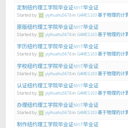
定制纽约理工学院毕业证NYIT毕业证
Started by:
yiyihuahu5678
in:
GAMES103 基于物理的
原版纽约理工学院毕业证NYIT毕业证
Started by:
yiyihuahu5678
in:
GAMES103 基于物理的
学历纽约理工学院毕业证NYIT毕业证
Started by:
yiyihuahu5678
in:
GAMES103 基于物理的
学校纽约理工学院毕业证NYIT毕业证
Started by:
yiyihuahu5678
in:
GAMES103 基于物理的
认证纽约理工学院毕业证NYIT毕业证
Started by:
yiyihuahu5678
in:
GAMES103 基于物理的
办理纽约理工学院毕业证NYIT毕业证
Started by:
yiyihuahu5678
in:
GAMES103 基于物理的
制作纽约理工学院毕业证NYIT毕业证