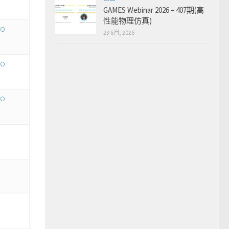
GAMES Webinar 2026 – 407期(高
性能物理仿真)
go
23 6月, 2026
go
go