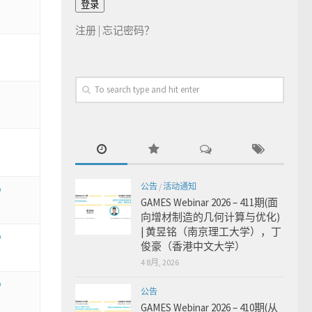
注册
|
忘记密码？
o
公告
/
活动通知
GAMES Webinar 2026 – 411期(面
向增材制造的几何计算与优化)
| 黄昱铭（南京理工大学），丁
o
俊豪（香港中文大学）
4 8月, 2026
o
公告
GAMES Webinar 2026 – 410期(从