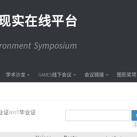
现实在线平台
vironment Symposium
学术沙龙
GAMES线下会议
会议链接
图形奖项
毕业证NYIT毕业证
1