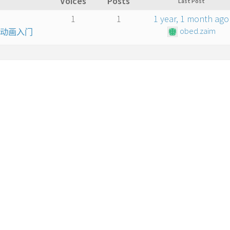
Voices
Posts
Last Post
1
1
1 year, 1 month ago
obed.zaim
算机动画入门