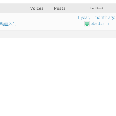
Voices
Posts
Last Post
1
1
1 year, 1 month ago
obed.zaim
算机动画入门