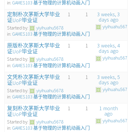
in:
GAMES103 基于物理的计算机动画入门
定制朴次茅斯大学毕业
1
1
3 weeks, 3
days ago
证UoP毕业证
yiyihuahu5678
Started by:
yiyihuahu5678
in:
GAMES103 基于物理的计算机动画入门
原版朴次茅斯大学毕业
1
1
3 weeks, 4
days ago
证UoP毕业证
yiyihuahu5678
Started by:
yiyihuahu5678
in:
GAMES103 基于物理的计算机动画入门
文凭朴次茅斯大学毕业
1
1
3 weeks, 5
days ago
证UoP毕业证
yiyihuahu5678
Started by:
yiyihuahu5678
in:
GAMES103 基于物理的计算机动画入门
复刻朴次茅斯大学毕业
1
1
1 month
ago
证UoP毕业证
yiyihuahu5678
Started by:
yiyihuahu5678
in:
GAMES103 基于物理的计算机动画入门