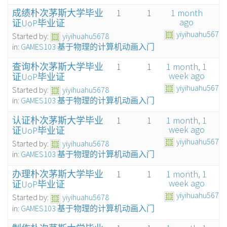
成绩朴次茅斯大学毕业
1
1
1 month
ago
证UoP毕业证
yiyihuahu5678
Started by:
yiyihuahu5678
in:
GAMES103 基于物理的计算机动画入门
查询朴次茅斯大学毕业
1
1
1 month, 1
week ago
证UoP毕业证
yiyihuahu5678
Started by:
yiyihuahu5678
in:
GAMES103 基于物理的计算机动画入门
认证朴次茅斯大学毕业
1
1
1 month, 1
week ago
证UoP毕业证
yiyihuahu5678
Started by:
yiyihuahu5678
in:
GAMES103 基于物理的计算机动画入门
办理朴次茅斯大学毕业
1
1
1 month, 1
week ago
证UoP毕业证
yiyihuahu5678
Started by:
yiyihuahu5678
in:
GAMES103 基于物理的计算机动画入门