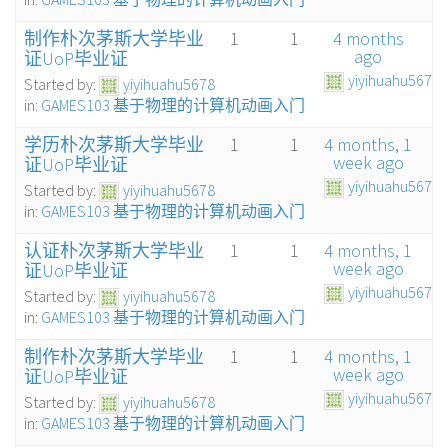
制作朴次茅斯大学毕业
1
1
4 months
ago
证UoP毕业证
yiyihuahu5678
Started by:
yiyihuahu5678
in:
GAMES103 基于物理的计算机动画入门
学历朴次茅斯大学毕业
1
1
4 months, 1
week ago
证UoP毕业证
yiyihuahu5678
Started by:
yiyihuahu5678
in:
GAMES103 基于物理的计算机动画入门
认证朴次茅斯大学毕业
1
1
4 months, 1
week ago
证UoP毕业证
yiyihuahu5678
Started by:
yiyihuahu5678
in:
GAMES103 基于物理的计算机动画入门
制作朴次茅斯大学毕业
1
1
4 months, 1
week ago
证UoP毕业证
yiyihuahu5678
Started by:
yiyihuahu5678
in:
GAMES103 基于物理的计算机动画入门