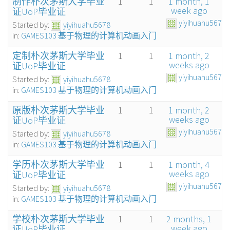
制作朴次茅斯大学毕业
1
1
1 month, 1
week ago
证UoP毕业证
yiyihuahu5678
Started by:
yiyihuahu5678
in:
GAMES103 基于物理的计算机动画入门
定制朴次茅斯大学毕业
1
1
1 month, 2
weeks ago
证UoP毕业证
yiyihuahu5678
Started by:
yiyihuahu5678
in:
GAMES103 基于物理的计算机动画入门
原版朴次茅斯大学毕业
1
1
1 month, 2
weeks ago
证UoP毕业证
yiyihuahu5678
Started by:
yiyihuahu5678
in:
GAMES103 基于物理的计算机动画入门
学历朴次茅斯大学毕业
1
1
1 month, 4
weeks ago
证UoP毕业证
yiyihuahu5678
Started by:
yiyihuahu5678
in:
GAMES103 基于物理的计算机动画入门
学校朴次茅斯大学毕业
1
1
2 months, 1
week ago
证UoP毕业证