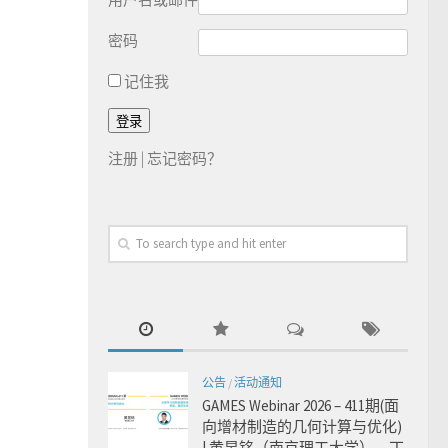
密码
记住我
注册
|
忘记密码？
公告
/
活动通知
GAMES Webinar 2026 – 411期(面
向增材制造的几何计算与优化)
| 黄昱铭（南京理工大学），丁