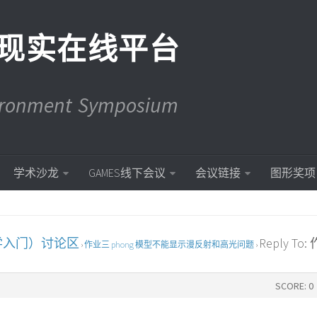
现实在线平台
vironment Symposium
学术沙龙
GAMES线下会议
会议链接
图形奖项
学入门）讨论区
Reply To
›
作业三 phong 模型不能显示漫反射和高光问题
›
SCORE: 0