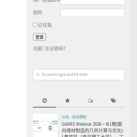
密码
记住我
注册
|
忘记密码？
公告
/
活动通知
GAMES Webinar 2026 – 411期(面
向增材制造的几何计算与优化)
| 黄昱铭（南京理工大学），丁