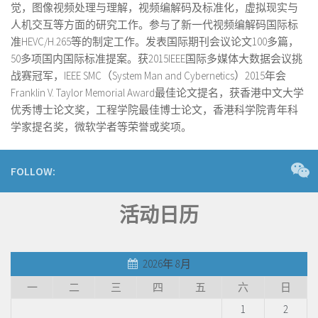
觉，图像视频处理与理解，视频编解码及标准化，虚拟现实与
人机交互等方面的研究工作。参与了新一代视频编解码国际标
准HEVC/H.265等的制定工作。发表国际期刊会议论文100多篇，
50多项国内国际标准提案。获2015IEEE国际多媒体大数据会议挑
战赛冠军，IEEE SMC（System Man and Cybernetics）2015年会
Franklin V. Taylor Memorial Award最佳论文提名，获香港中文大学
优秀博士论文奖，工程学院最佳博士论文，香港科学院青年科
学家提名奖，微软学者等荣誉或奖项。
FOLLOW:
活动日历
2026年 8月
一
二
三
四
五
六
日
1
2