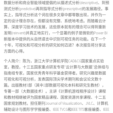
数据分析和商业智能领域提倡的从描述式分析(descriptive)、到预
测式分析(predictive)再到指导式分析(prescriptive)的发展路径。事
实上，指导式分析这个词在很多文章中都零散出现，并作为一
定的设计理念存在，但都没有完整、系统地考虑。而随着云计
算、深度学习技术的发展，这些原本就有的理念可以得到重新
发明(reinvent)并真正地实行，一个显著的例子是微软的Power BI
新版本中提供的从自然语言中识别可视任务的功能。在下一个
十年，可视化和可视分析的研究如何迈进？本次报告将分享这
方面的心得。
个人简介：陈为，浙江大学计算机学院CAD&CG国家重点实验
室，教授，十三五国家重点研发专项“云计算与大数据”总体组与
指南组专家，国家优秀青年科学基金获得者。研究兴趣是数据
可视化和可视分析，发表国际顶尖学术期刊和会议论文数十
篇。出版教材3部（其中2部数据可视化本科和研究生教材），
专著一部（大数据技术）。主讲《计算机游戏程序设计》课程
和教材相继被评为国家精品课程、国家资源共享课程、十二五
国家规划教材。担任期刊Journal of Visualization、JVLC、计算机
辅助设计与图形学学报编委、IEEE TVCG和IEEE TITS客座编委、IEEE