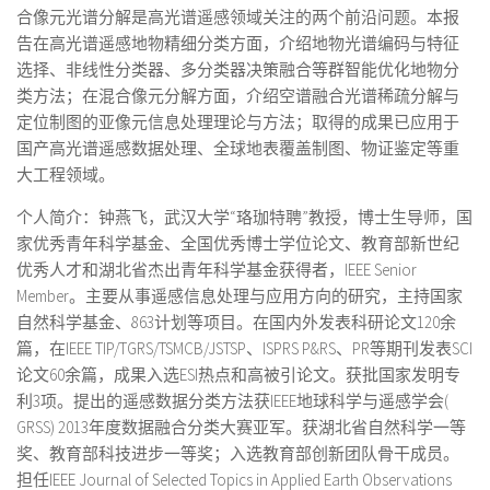
合像元光谱分解是高光谱遥感领域关注的两个前沿问题。本报
告在高光谱遥感地物精细分类方面，介绍地物光谱编码与特征
选择、非线性分类器、多分类器决策融合等群智能优化地物分
类方法；在混合像元分解方面，介绍空谱融合光谱稀疏分解与
定位制图的亚像元信息处理理论与方法；取得的成果已应用于
国产高光谱遥感数据处理、全球地表覆盖制图、物证鉴定等重
大工程领域。
个人简介：钟燕飞，武汉大学“珞珈特聘”教授，博士生导师，国
家优秀青年科学基金、全国优秀博士学位论文、教育部新世纪
优秀人才和湖北省杰出青年科学基金获得者，IEEE Senior
Member。主要从事遥感信息处理与应用方向的研究，主持国家
自然科学基金、863计划等项目。在国内外发表科研论文120余
篇，在IEEE TIP/TGRS/TSMCB/JSTSP、ISPRS P&RS、PR等期刊发表SCI
论文60余篇，成果入选ESI热点和高被引论文。获批国家发明专
利3项。提出的遥感数据分类方法获IEEE地球科学与遥感学会(
GRSS) 2013年度数据融合分类大赛亚军。获湖北省自然科学一等
奖、教育部科技进步一等奖；入选教育部创新团队骨干成员。
担任IEEE Journal of Selected Topics in Applied Earth Observations