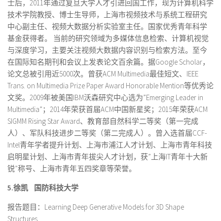
士后，2011年通过复旦大学人才引进回国工作，现为计算机科学
技术学院教授、博士生导师，上海市视频技术与系统工程研究
中心副主任、视频大数据分析实验室主任。国家优秀青年科学
基金获得者。 当前的研究领域为多媒体信息检索、计算机视觉
与深度学习，主要关注视频大数据内容识别与检索方法。至今
在国际知名期刊和会议上发表论文百余篇。据Google Scholar，
论文总被引用近5000次。曾获ACM Multimedia最佳短文、IEEE
Trans. on Multimedia Prize Paper Award Honorable Mention等优秀论
文奖。2009年被美国IBM沃森研究中心选为”Emerging Leader in
Multimedia”；2014年荣获首届ACM中国新星奖；2015年荣获ACM
SIGMM Rising Star Award、教育部自然科学二等奖（第一完成
人）、军队科技进步二等奖（第二完成人）。曾入选首届CCF-
Intel青年学者提升计划、上海市浦江人才计划、上海市青年科技
启明星计划、上海市青年拔尖人才计划，获”上海IT青年十大新
锐”称号、上海市青年五四奖章等荣誉。
5.
徐凯
国防科技大学
报告题目：Learning Deep Generative Models for 3D Shape
Structures