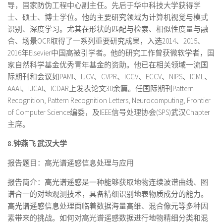
导，国家防伪工程中心副主任。先后于华中科技大学获得学
士、硕士、博士学位。他的主要研究领域为计算机视觉与模式
识别、深度学习。尤其在形状的匹配与检索、相似性度量与融
合、场景OCR取得了一系列重要研究成果，入选2014、2015、
2016年Elsevier中国高被引学者。他的研究工作曾获微软学者，国
家自然科学基金优秀青年基金的资助。他已在相关领域一流国
际期刊和会议如PAMI、IJCV、CVPR、ICCV、ECCV、NIPS、ICML、
AAAI、IJCAI、ICDAR上发表论文30余篇。任国际期刊Pattern
Recognition, Pattern Recognition Letters, Neurocomputing, Frontier
of Computer Science编委，及IEEE信号处理协会(SPS)武汉Chapter
主席。
8.钟燕飞
武汉大学
报告题目：高光谱遥感信息处理与应用
报告简介：高光谱遥感是一种能够获取地物连续波谱曲线、图
谱合一的对地观测技术，具备精细识别地表物质成分的能力。
高光谱遥感信息处理面临着数据海量高维、混合像元等多种因
素带来的挑战。如何对高光谱遥感数据进行地物精细分类和混