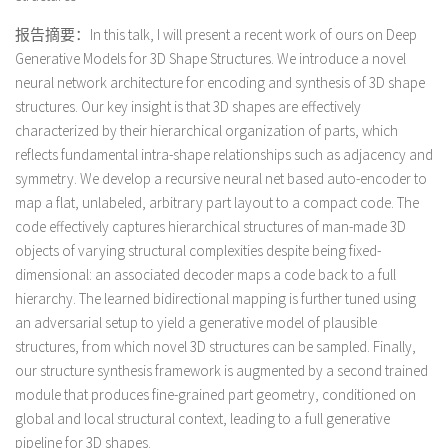
报告摘要：In this talk, I will present a recent work of ours on Deep
Generative Models for 3D Shape Structures. We introduce a novel
neural network architecture for encoding and synthesis of 3D shape
structures. Our key insight is that 3D shapes are effectively
characterized by their hierarchical organization of parts, which
reflects fundamental intra-shape relationships such as adjacency and
symmetry. We develop a recursive neural net based auto-encoder to
map a flat, unlabeled, arbitrary part layout to a compact code. The
code effectively captures hierarchical structures of man-made 3D
objects of varying structural complexities despite being fixed-
dimensional: an associated decoder maps a code back to a full
hierarchy. The learned bidirectional mapping is further tuned using
an adversarial setup to yield a generative model of plausible
structures, from which novel 3D structures can be sampled. Finally,
our structure synthesis framework is augmented by a second trained
module that produces fine-grained part geometry, conditioned on
global and local structural context, leading to a full generative
pipeline for 3D shapes.