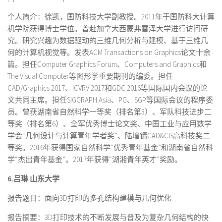
个人简介：徐凯，国防科技大学副教授。2011年于国防科大计算
机学院获得博士学位。曾赴加拿大西蒙弗雷泽大学进行访问研
究。研究兴趣为数据驱动的三维几何分析与建模、基于三维几
何的计算机视觉等。发表ACM Transactions on Graphics论文十余
篇。担任Computer Graphics Forum、Computers and Graphics和
The Visual Computer等图形学重要期刊的编委。担任
CAD/Graphics 2017、ICVRV 2017和GDC 2016等国际国内会议的论
文共同主席。担任SIGGRAPH Asia、PG、SGP等国际会议的程序委
员。曾获湖南省自然科学一等奖（排名第3）、军队科技进步二
等奖（排名第6）、全军优秀博士论文奖、中国工业与应用数学
学会“几何设计与计算青年学者奖”、陆增镛CAD&CG高科技奖二
等奖。2016年获得国家自然科学“优秀青年基金”和湖南省自然科
学“杰出青年基金”。2017年获得“湖湘青年英才”奖励。
6.吕琳
山东大学
报告题目：面向3D打印的多孔结构建模与几何优化
报告摘要：3D打印技术的不断发展与普及为复杂几何结构的快