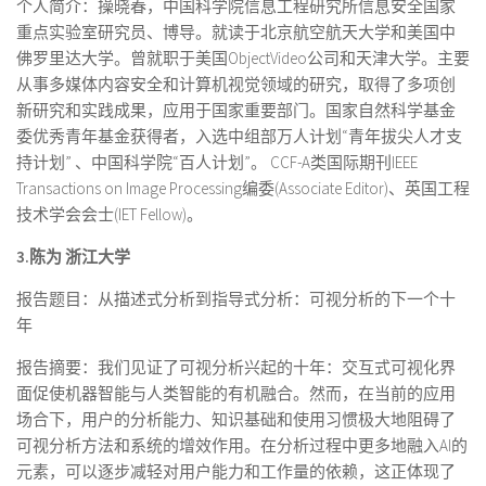
个人简介：操晓春，中国科学院信息工程研究所信息安全国家
重点实验室研究员、博导。就读于北京航空航天大学和美国中
佛罗里达大学。曾就职于美国ObjectVideo公司和天津大学。主要
从事多媒体内容安全和计算机视觉领域的研究，取得了多项创
新研究和实践成果，应用于国家重要部门。国家自然科学基金
委优秀青年基金获得者，入选中组部万人计划“青年拔尖人才支
持计划” 、中国科学院“百人计划”。 CCF-A类国际期刊IEEE
Transactions on Image Processing编委(Associate Editor)、英国工程
技术学会会士(IET Fellow)。
3.陈为
浙江大学
报告题目：从描述式分析到指导式分析：可视分析的下一个十
年
报告摘要：我们见证了可视分析兴起的十年：交互式可视化界
面促使机器智能与人类智能的有机融合。然而，在当前的应用
场合下，用户的分析能力、知识基础和使用习惯极大地阻碍了
可视分析方法和系统的增效作用。在分析过程中更多地融入AI的
元素，可以逐步减轻对用户能力和工作量的依赖，这正体现了