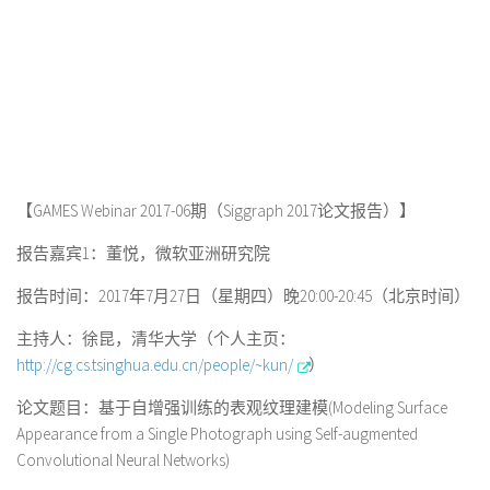
【
GAMES Webinar 2017-06
期（
Siggraph 2017
论文报告）】
报告嘉宾
1
：董悦，微软亚洲研究院
报告时间：
2017
年
7
月
27
日（星期四）晚
20:00-20:45
（北京时间）
主持人：徐昆，清华大学（个人主页：
http://cg.cs.tsinghua.edu.cn/people/~kun/
）
论文题目：基于自增强训练的表观纹理建模
(Modeling Surface
Appearance from a Single Photograph using Self-augmented
Convolutional Neural Networks)