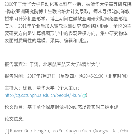
2006
年于清华大学自动化系本科毕业后，被清华大学高等研究院
–
微软亚洲研究院博士生联合培养计划录取，师从导师沈向洋教
授学习计算机图形学。博士期间在微软亚洲研究院网络图形组
实习。
2011
年毕业后加入微软亚洲研究院网络图形组。董悦的主
要研究方向是计算机图形学中的表观建模方向，集中研究物体
表面材质属性的建模、采集、编辑和制造。
报告嘉宾
2
：于涛，北京航空航天大学&清华大学
报告时间：
2017
年
7
月
27
日（星期四）晚20:45-21:30（北京时间）
主持人：徐昆，清华大学（个人主页：
http://cg.cs.tsinghua.edu.cn/people/~kun/
）
论文题目：基于单个深度摄像机的动态场景实时三维重建
论文信息：
[1] Kaiwen Guo, Feng Xu, Tao Yu, Xiaoyun Yuan, Qionghai Dai, Yebin