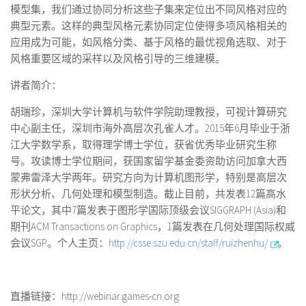
模型集，我们通过协同分析这些子集来定位出不同风格对应的
典型元素。这样的典型风格元素协同定位使得多项风格相关的
应用成为可能，如风格分类、基于风格的最优视角选取、对于
风格重要区域的采样以及风格引导的三维建模。
讲者简介：
胡瑞珍，深圳大学计算机与软件学院助理教授，可视计算研究
中心副主任，深圳市海外高层次孔雀人才。2015年6月毕业于浙
江大学数学系，取得理学博士学位，获省优秀毕业研究生称
号。攻读博士学位期间，获国家留学基金委资助访问加拿大西
蒙弗雷泽大学两年。研究方向为计算机图形学，特别是高层次
形状分析、几何处理和模型制造。截止目前，共发表12篇高水
平论文，其中7篇发表于图形学国际顶级会议SIGGRAPH (Asia)和
期刊ACM Transactions on Graphics，1篇发表在几何处理国际权威
会议SGP。个人主页：
http://csse.szu.edu.cn/staff/ruizhenhu/
。
直播链接：
http://webinar.games-cn.org