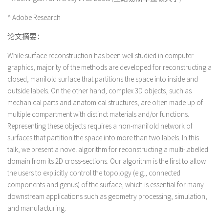
^ Adobe Research
论文摘要：
While surface reconstruction has been well studied in computer
graphics, majority of the methods are developed for reconstructing a
closed, manifold surface that partitions the space into inside and
outside labels. On the other hand, complex 3D objects, such as
mechanical parts and anatomical structures, are often made up of
multiple compartment with distinct materials and/or functions.
Representing these objects requires a non-manifold network of
surfaces that partition the space into more than two labels. In this
talk, we present a novel algorithm for reconstructing a multi-labelled
domain from its 2D cross-sections. Our algorithm is the first to allow
the users to explicitly control the topology (e.g., connected
components and genus) of the surface, which is essential for many
downstream applications such as geometry processing, simulation,
and manufacturing.