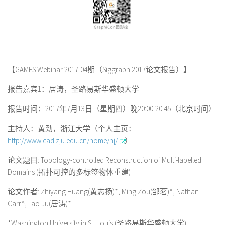
【GAMES Webinar 2017-04期（
Siggraph 2017
论文报告）】
报告嘉宾
1
：居涛，圣路易斯华盛顿大学
报告时间：
2017
年
7
月
13
日（星期四）晚
20:00-20:45
（北京时间）
主持人：黄劲，浙江大学（个人主页：
http://www.cad.zju.edu.cn/home/hj/
）
论文题目: Topology-controlled Reconstruction of Multi-labelled
Domains (拓扑可控的多标签物体重建)
论文作者: Zhiyang Huang(黄志扬)*, Ming Zou(邹茗)*, Nathan
Carr^, Tao Ju(居涛)*
*Washington University in St. Louis (圣路易斯华盛顿大学)