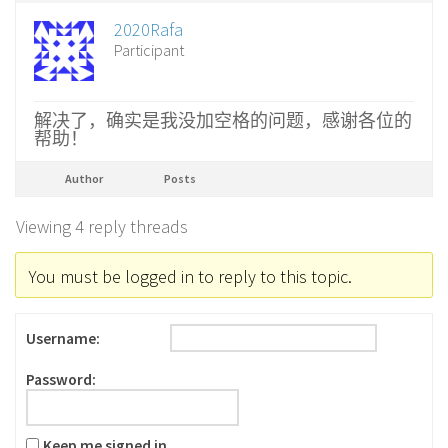
2020Rafa
Participant
解决了，确实是我没加空格的问题，感谢各位的
帮助！
Author
Posts
Viewing 4 reply threads
You must be logged in to reply to this topic.
Username:
Password:
Keep me signed in