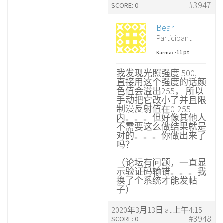
#3947
SCORE: 0
Bear
Participant
-11 pt
Karma:
我发现光照强度 500,
直接用这个强度的话颜
色值会溢出255， 所以
手动把它改小了并且限
制漫反射值在0-255
内。。。但好像其他人
不需要这么做结果就是
对的。。。你做出来了
吗？
（论坛有问题，一直显
示验证码输错。。。我
换了个系统才能发帖
子）
2020年3月13日 at 上午4:15
#3948
SCORE: 0