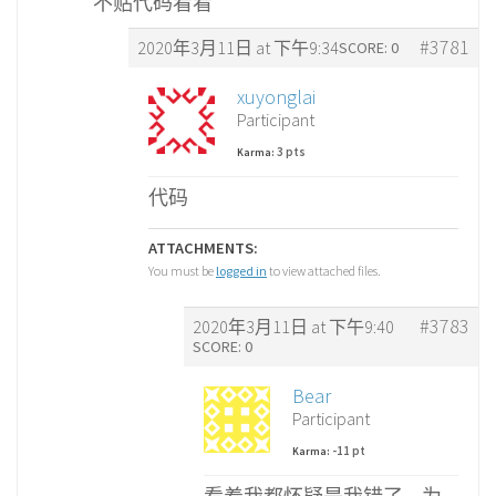
不贴代码看看
#3781
2020年3月11日 at 下午9:34
SCORE: 0
xuyonglai
Participant
3 pts
Karma:
代码
ATTACHMENTS:
You must be
logged in
to view attached files.
#3783
2020年3月11日 at 下午9:40
SCORE: 0
Bear
Participant
-11 pt
Karma: