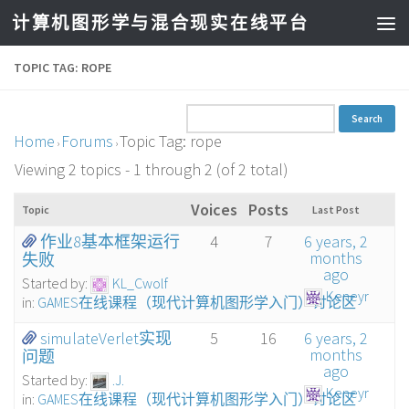
计算机图形学与混合现实在线平台
TOPIC TAG: ROPE
Home
Forums
Topic Tag: rope
›
›
Viewing 2 topics - 1 through 2 (of 2 total)
Voices
Posts
Topic
Last Post
作业8基本框架运行
4
7
6 years, 2
months
失败
ago
Started by:
KL_Cwolf
Keneyr
in:
GAMES在线课程（现代计算机图形学入门）讨论区
simulateVerlet实现
5
16
6 years, 2
months
问题
ago
Started by:
.J.
Keneyr
in:
GAMES在线课程（现代计算机图形学入门）讨论区