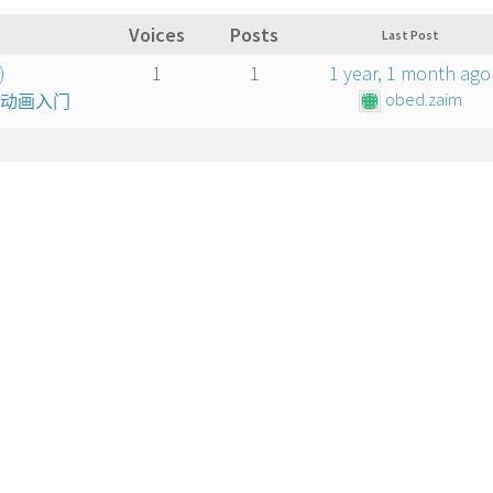
Voices
Posts
Last Post
)
1
1
1 year, 1 month ago
obed.zaim
算机动画入门