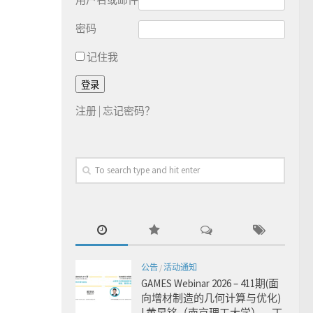
密码
记住我
注册
|
忘记密码？
公告
/
活动通知
GAMES Webinar 2026 – 411期(面
向增材制造的几何计算与优化)
| 黄昱铭（南京理工大学），丁