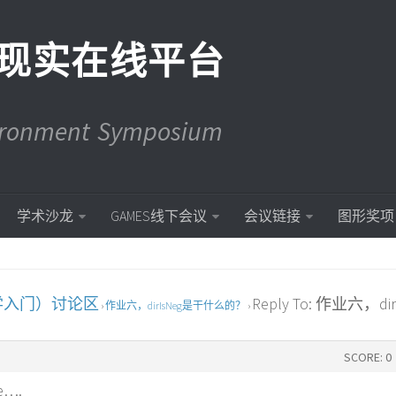
现实在线平台
vironment Symposium
学术沙龙
GAMES线下会议
会议链接
图形奖项
学入门）讨论区
Reply To: 作业六，dir
›
作业六，dirIsNeg是干什么的？
›
SCORE: 0
e….