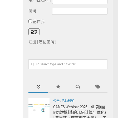
密码
记住我
注册
|
忘记密码？
公告
/
活动通知
GAMES Webinar 2026 – 411期(面
向增材制造的几何计算与优化)
| 黄昱铭（南京理工大学），丁