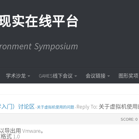
现实在线平台
vironment Symposium
学术沙龙
GAMES线下会议
会议链接
图形奖项
学入门）讨论区
Reply To: 关于虚拟机使
›
关于虚拟机使用的问题
›
SCORE: 0
可以导出用 Vmware。
式 1.0