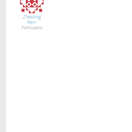
Zhixiong
Ren
Participant