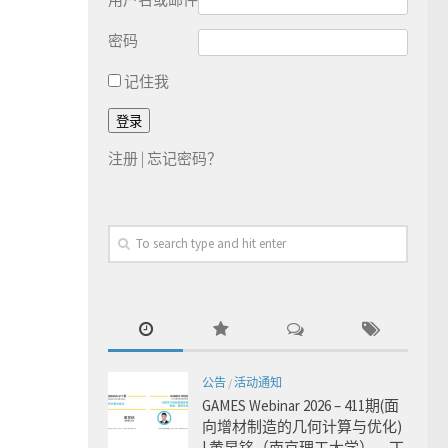
密码
记住我
注册
|
忘记密码？
公告
/
活动通知
GAMES Webinar 2026 – 411期(面
向增材制造的几何计算与优化)
| 黄昱铭（南京理工大学），丁