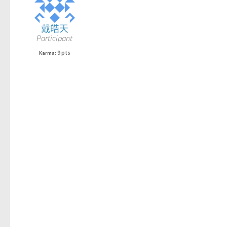
戴皓天
Participant
9 pts
Karma: