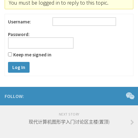
You must be logged in to reply to this topic.
Username:
Password:
Keep me signed in
Log In
FOLLOW:
NEXT STORY
现代计算机图形学入门讨论区主楼(置顶)