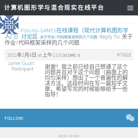
计算机图形学与混合现实在线平台
Home
Forums
GAMES在线课程（现代计算机图形学
›
›
入门）讨论区
Reply To: 关于
›
关于作业7代码框架采样的几个问题
›
作业7代码框架采样的几个问题
#7668
2021年2月8日 at 上午11:01
SCORE: 0
Jamie Guan
谢谢！我之前已经自己想通了这个
Participant
问题并且对于这个问题（曲面上的
均匀采样）想出了一个普遍性的解
决方法。这段时间在写一篇知乎文
章，希望写完的时候能够给予一些
指导！
FOLLOW:
NEXT STORY