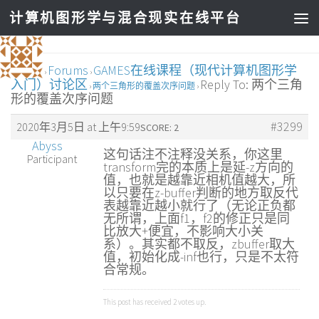
计算机图形学与混合现实在线平台
Home
Forums
GAMES在线课程（现代计算机图形学
›
›
入门）讨论区
Reply To: 两个三角
›
两个三角形的覆盖次序问题
›
形的覆盖次序问题
#3299
2020年3月5日 at 上午9:59
SCORE: 2
Abyss
这句话注不注释没关系，你这里
Participant
transform完的本质上是延-z方向的
值，也就是越靠近相机值越大，所
以只要在z-buffer判断的地方取反代
表越靠近越小就行了（无论正负都
无所谓，上面f1，f2的修正只是同
比放大+便宜，不影响大小关
系）。其实都不取反，zbuffer取大
值，初始化成-inf也行，只是不太符
合常规。
This post has received
2
votes up.