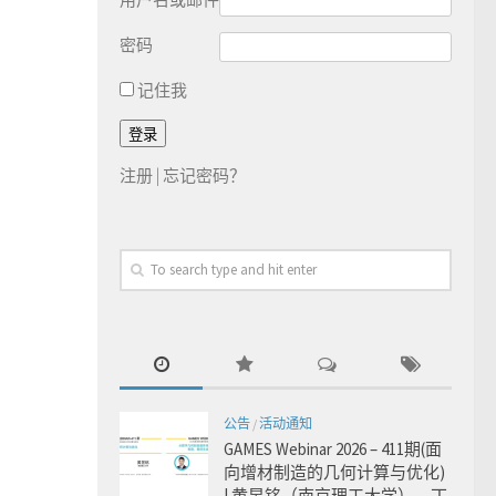
密码
记住我
注册
|
忘记密码？
公告
/
活动通知
GAMES Webinar 2026 – 411期(面
向增材制造的几何计算与优化)
| 黄昱铭（南京理工大学），丁