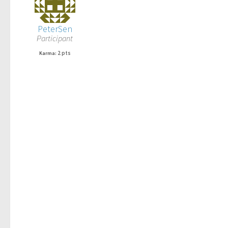
PeterSen
Participant
2 pts
Karma: