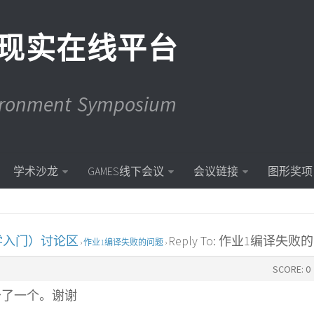
现实在线平台
vironment Symposium
学术沙龙
GAMES线下会议
会议链接
图形奖项
学入门）讨论区
Reply To: 作业1编译失败
›
作业1编译失败的问题
›
SCORE: 0
少了一个。谢谢